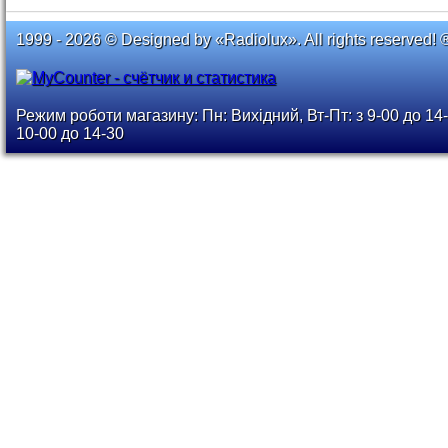
1999 - 2026 © Designed by «Radiolux». All rights reserved! 
Режим роботи магазину: Пн: Вихідний, Вт-Пт: з 9-00 до 14-
10-00 до 14-30