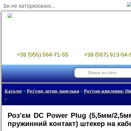
Ви не авторизовані...
+38 (050) 564-71-55
+38 (067) 913-04-
Каталог
»
Роз'єми, щупи, панельки
»
Роз'єми живлення: Ни
»
Роз'єм DC Power Plug (5,5мм/2,5м
пружинний контакт) штекер на каб