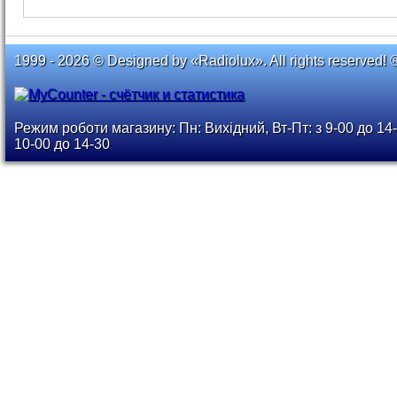
1999 - 2026 © Designed by «Radiolux». All rights reserved! 
Режим роботи магазину: Пн: Вихідний, Вт-Пт: з 9-00 до 14-
10-00 до 14-30