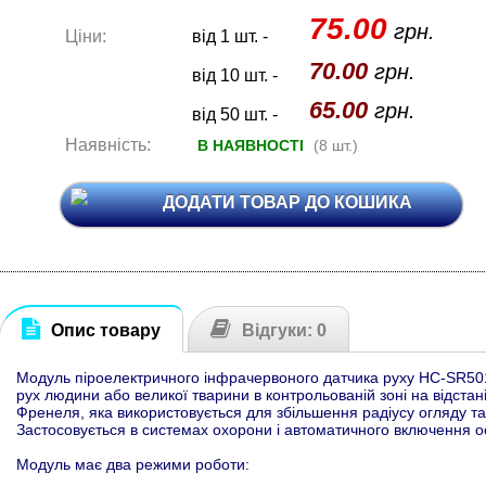
75.00
грн.
Ціни:
від 1 шт. -
70.00
грн.
від 10 шт. -
65.00
грн.
від 50 шт. -
Наявність:
В НАЯВНОСТІ
(8 шт.)
ДОДАТИ ТОВАР ДО КОШИКА
Опис товару
Відгуки: 0
Модуль піроелектричного інфрачервоного датчика руху HC-SR501
рух людини або великої тварини в контрольованій зоні на відстан
Френеля, яка використовується для збільшення радіусу огляду т
Застосовується в системах охорони і автоматичного включення о
Модуль має два режими роботи: