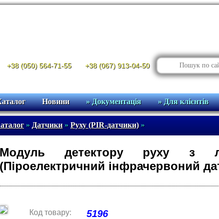
+38 (050) 564-71-55
+38 (067) 913-04-50
Каталог
Новини
» Документація
» Для клієнтів
аталог
»
Датчики
»
Руху (PIR-датчики)
»
Модуль детектору руху з л
(Піроелектричний інфрачервоний дат
Код товару:
5196