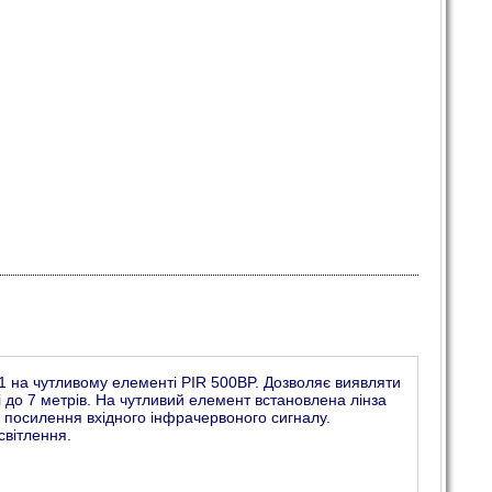
 на чутливому елементі PIR 500BP. Дозволяє виявляти
і до 7 метрів. На чутливий елемент встановлена лінза
а посилення вхідного інфрачервоного сигналу.
світлення.