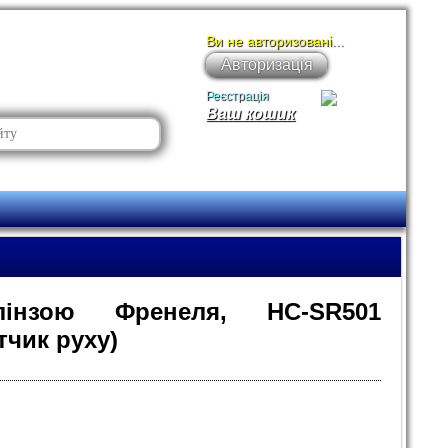
Ви не авторизовані...
Авторизація
Реєстрація
Ваш кошик
інзою Френеля, HC-SR501
чик руху)