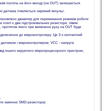
азів поспіль на його виході (на OUT) залишається
ні датчика з'являється окремий імпульс.
 Встановлено джампер для перемикання режимів роботи
а платі є два підстроювальних резистори: лівим
с, протягом якого при виявленні руху на OUT буде
дключення до мікроконтролеру. Це 3-х контактний
ж датчиком і мікроконтролером; VCC - напруга
 від іншого керуючого мікропроцесорного пристрою,
)
нити заміною SMD-резистора)