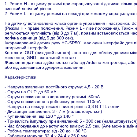
1. Режим H - в цьому режимі при спрацьовуванні датчика кілька р
високий логічний рівень.
2. Режим L - в цьому режимі на виході при кожному спрацьовуван
На датчику встановлено кілька органів управління і настройки.
(Режим H - праве положення, Режим L - ліве положення). Також н
регулюється чутливість (від 3 до 7 м), правим встановлюється ча
логічна одиниця (від 5 до 300 сек).
Інфрачервоний датчик руху HC-SR501 має один інтерфейс для пі
штирьовий інтерфейс.
Контакти: OUT (вихідний сигнал) - контакт для обміну даними мі
живлення; GND - загальний контакт.
Живлення датчика здійснюється або від Arduino контролера, або
або від зовнішнього джерела живлення.
Характеристики:
- Напруга живлення постійного струму: 4,5 - 20 В
- Струм на OUT: до 60 мА
- Струм споживання в черговому режимі: 50mA
- Струм споживання в робочому режимі: 110mA
- Напруга на виході: високі і низькі рівні в 3,3 В TTL логіки
- Дистанція виявлення: 3 - 7 м (налаштовується)
- Кут виявлення: від 120 ° до 140 °
- Тривалість імпульсу при виявленні: 5 - 300 сек (налаштовується
- Час блокування до наступного виміру: 2,5 сек. (Але можна змі
- Робоча температура: від -20 до + 80 °C
- Габарити модуля: 32,4 х 24,4 х 26,0 мм