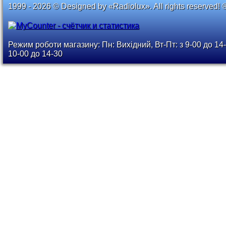
1999 - 2026 © Designed by «Radiolux». All rights reserved! 
Режим роботи магазину: Пн: Вихідний, Вт-Пт: з 9-00 до 14-
10-00 до 14-30