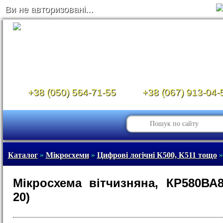
Ви не авторизовані...
+38 (050) 564-71-55
+38 (067) 913-04-
Каталог
»
Мікросхеми
»
Цифрові логічні К500, К511 тощо
»
Мікросхема вітчизняна, КР580ВА8
20)