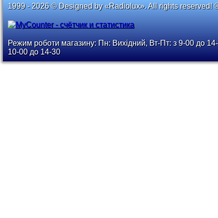
1999 - 2026 © Designed by «Radiolux». All rights reserved! 
Режим роботи магазину: Пн: Вихідний, Вт-Пт: з 9-00 до 14-
10-00 до 14-30