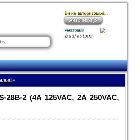
Ви не авторизовані...
Авторизація
Реєстрація
Ваш кошик
альні
»
-28B-2 (4A 125VAC, 2A 250VAC,