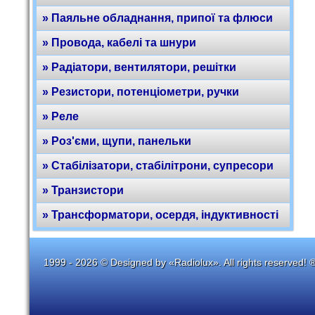
» Паяльне обладнання, припої та флюси
» Провода, кабелі та шнури
» Радіатори, вентилятори, решітки
» Резистори, потенціометри, ручки
» Реле
» Роз'єми, щупи, панельки
» Стабілізатори, стабілітрони, супресори
» Транзистори
» Трансформатори, осердя, індуктивності
1999 - 2026 © Designed by «Radiolux». All rights reserved! 