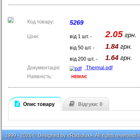
Код товару:
5269
2.05
грн.
Ціни:
від 1 шт. -
1.84
грн.
від 50 шт. -
1.64
грн.
від 200 шт. -
Документація:
Thermal.pdf
Наявність:
НЕМАЄ
Опис товару
Відгуки: 0
1999 - 2026 © Designed by «Radiolux». All rights reserved! 