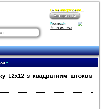
Ви не авторизовані...
Авторизація
Реєстрація
Ваш кошик
пки
»
пку 12х12 з квадратним штоком