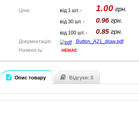
1.00
грн.
Ціни:
від 1 шт. -
0.96
грн.
від 30 шт. -
0.85
грн.
від 100 шт. -
Документація:
Button_A21_draw.pdf
Наявність:
НЕМАЄ
Опис товару
Відгуки: 0