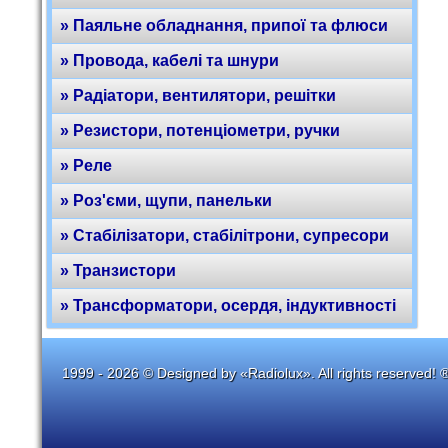
» Паяльне обладнання, припої та флюси
» Провода, кабелі та шнури
» Радіатори, вентилятори, решітки
» Резистори, потенціометри, ручки
» Реле
» Роз'єми, щупи, панельки
» Стабілізатори, стабілітрони, супресори
» Транзистори
» Трансформатори, осердя, індуктивності
1999 - 2026 © Designed by «Radiolux». All rights reserved! 