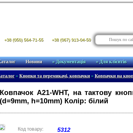
+38 (050) 564-71-55
+38 (067) 913-04-50
Каталог
Новини
» Документація
» Для клієнтів
аталог
»
Кнопки та перемикачі, ковпачки
»
Ковпачки на кно
Ковпачок A21-WHT, на тактову кно
(d=9mm, h=10mm) Колір: білий
Код товару:
5312