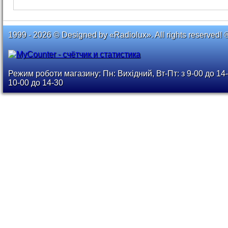
1999 - 2026 © Designed by «Radiolux». All rights reserved! 
Режим роботи магазину: Пн: Вихідний, Вт-Пт: з 9-00 до 14-
10-00 до 14-30