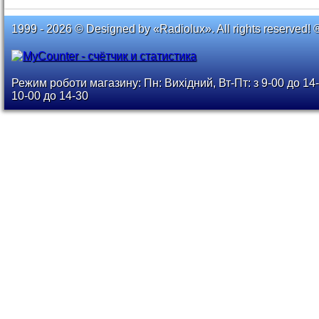
1999 - 2026 © Designed by «Radiolux». All rights reserved! 
Режим роботи магазину: Пн: Вихідний, Вт-Пт: з 9-00 до 14-
10-00 до 14-30