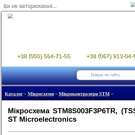
Ви не авторизовані...
+38 (050) 564-71-55
+38 (067) 913-04-
Каталог
»
Мікросхеми
»
Мікроконтролери STM
»
Мікросхема STM8S003F3P6TR, (TS
ST Microelectronics