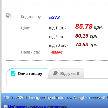
Код товару:
5372
85.78
грн.
Ціни:
від 1 шт. -
80.16
грн.
від 5 шт. -
74.53
грн.
від 20 шт. -
Наявність:
НЕМАЄ
Опис товару
Відгуки: 0
1999 - 2026 © Designed by «Radiolux». All rights reserved! 