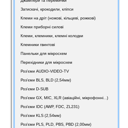
Джампери та перемички
Затискачі, крокодили, кліпси
Клеми на дріт (ножові, кільцеві, рожкові)
Клеми приборні силові
Клеми, клемники, клемні колодки
Клемники гвинтові
Панельки для мікросхем
Перехідники для мікросхем
Роз'єми AUDIO-VIDEO-TV
Роз'єми BLS, BLD (2,54мм)
Роз'єми D-SUB
Роз'єми GX, MIC, XLR (авіаційні, мікрофонні...)
Роз'єми IDC (AWP, FDC, ZL231)
Роз'єми KLS (2,54мм)
Роз'єми PLS, PLD, PBS, PBD (2,00мм)