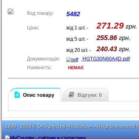
Код товару:
5482
271.29
грн.
Ціни:
від 1 шт. -
255.86
грн.
від 5 шт. -
240.43
грн.
від 20 шт. -
Документація:
HGTG30N60A4D.pdf
Наявність:
НЕМАЄ
Опис товару
Відгуки: 0
1999 - 2026 © Designed by «Radiolux». All rights reserved! 