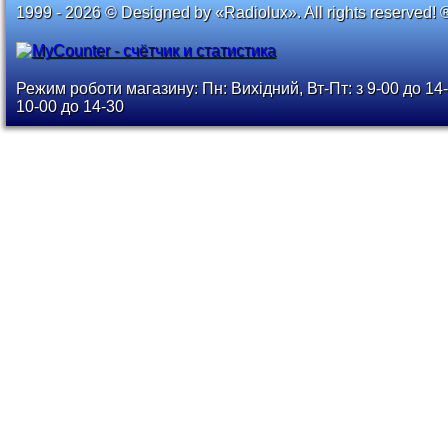
1999 - 2026 © Designed by «Radiolux». All rights reserved! 
Режим роботи магазину: Пн: Вихідний, Вт-Пт: з 9-00 до 14-
10-00 до 14-30