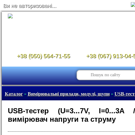
Ви не авторизовані...
+38 (050) 564-71-55
+38 (067) 913-04-
Каталог
»
Вимірювальні прилади, модулі, щупи
»
USB-тест
USB-тестер (U=3...7V, I=0...3A
вимірювач напруги та струму