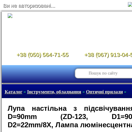
Ви не авторизовані...
+38 (050) 564-71-55
+38 (067) 913-04-
Каталог
»
Інструменти, обладнання
»
Оптичні прилади
»
Лупа настільна з підсвічуванн
D=90mm (ZD-123, D1=90m
D2=22mm/8X, Лампа люмінесцентн