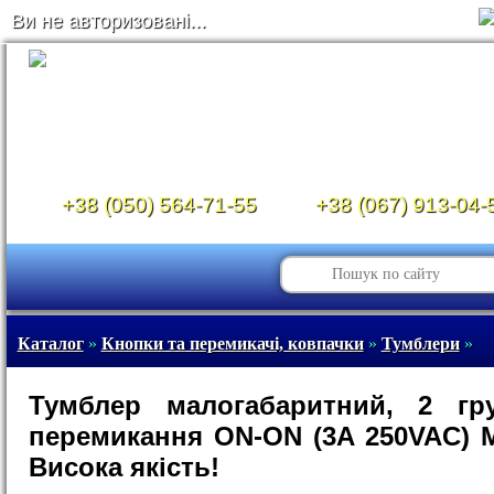
Ви не авторизовані...
+38 (050) 564-71-55
+38 (067) 913-04-
Каталог
»
Кнопки та перемикачі, ковпачки
»
Тумблери
»
Тумблер малогабаритний, 2 гр
перемикання ON-ON (3A 250VAC) 
Висока якість!