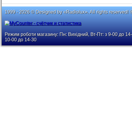
1999 - 2026 © Designed by «Radiolux». All rights reserved! 
Режим роботи магазину: Пн: Вихідний, Вт-Пт: з 9-00 до 14-
10-00 до 14-30