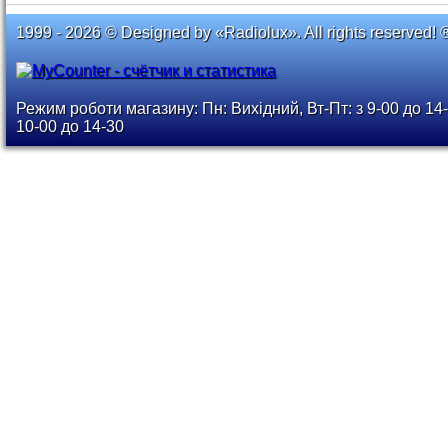
1999 - 2026 © Designed by «Radiolux». All rights reserved! 
Режим роботи магазину: Пн: Вихідний, Вт-Пт: з 9-00 до 14-
10-00 до 14-30