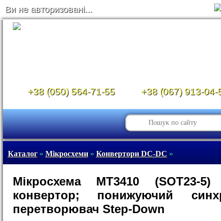
Ви не авторизовані...
+38 (050) 564-71-55
+38 (067) 913-04-
Каталог
»
Мікросхеми
»
Конвертори DC-DC
»
Мікросхема MT3410 (SOT23-5)
конвертор; понижуючий синх
перетворювач Step-Down