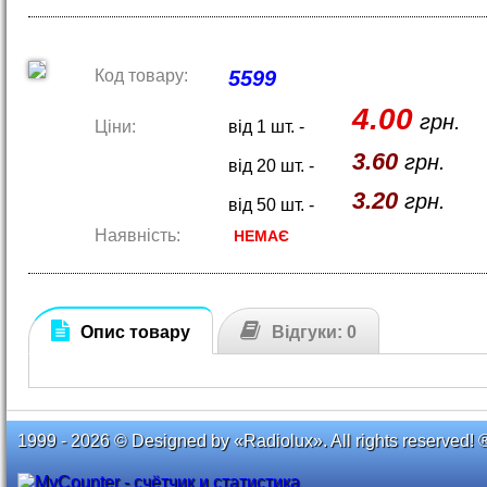
Код товару:
5599
4.00
грн.
Ціни:
від 1 шт. -
3.60
грн.
від 20 шт. -
3.20
грн.
від 50 шт. -
Наявність:
НЕМАЄ
Опис товару
Відгуки: 0
1999 - 2026 © Designed by «Radiolux». All rights reserved! 