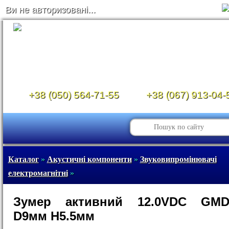
Ви не авторизовані...
+38 (050) 564-71-55
+38 (067) 913-04-
Каталог
»
Акустичні компоненти
»
Звуковипромінювачі
електромагнітні
»
Зумер активний 12.0VDC GMD
D9мм H5.5мм