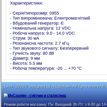
Характеристики:
- Серія/типорозмір: 0955
- Тип випромінювача: Електромагнітний
- Вбудований генератор: Є
- Номінальна напруга: 12 VDC
- Робоча напруга: 9.0 - 14.0 VDC
- Струм: 30 мА
- Резонансна частота: 2.7 кГц
- Тип звукового сигналу: Безперервний
- Гучність звуку: 80 dB
- Діаметр: 9 мм
- Висота: 5.5 мм
- Робоча температура: -20 ... +70 °C
1999 - 2026 © Designed by «Radiolux». All rights reserved! 
Режим роботи магазину: Пн: Вихідний, Вт-Пт: з 9-00 до 14-