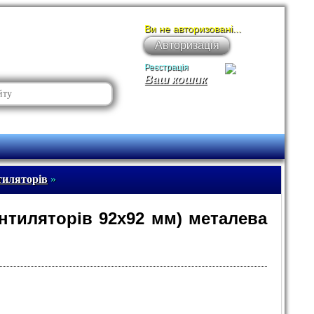
Ви не авторизовані...
Авторизація
Реєстрація
Ваш кошик
тиляторів
»
нтиляторів 92х92 мм) металева