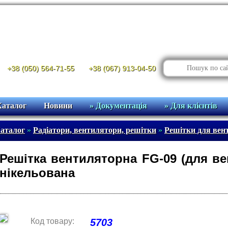
+38 (050) 564-71-55
+38 (067) 913-04-50
Каталог
Новини
» Документація
» Для клієнтів
аталог
»
Радіатори, вентилятори, решітки
»
Решітки для вен
Решітка вентиляторна FG-09 (для ве
нікельована
Код товару:
5703