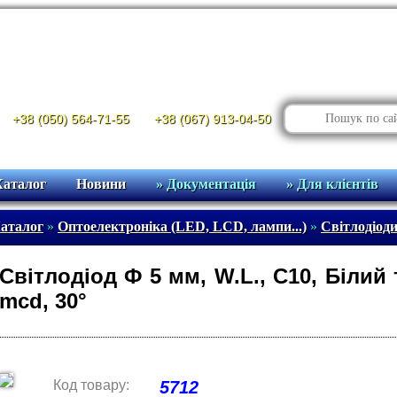
+38 (050) 564-71-55
+38 (067) 913-04-50
Каталог
Новини
» Документація
» Для клієнтів
аталог
»
Оптоелектроніка (LED, LCD, лампи...)
»
Світлодіоди
Світлодіод Ф 5 мм, W.L., C10, Білий 
mcd, 30°
Код товару:
5712