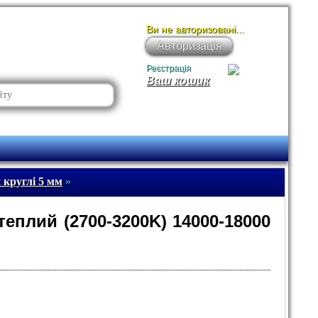
Ви не авторизовані...
Авторизація
Реєстрація
Ваш кошик
 круглі 5 мм
»
теплий (2700-3200K) 14000-18000