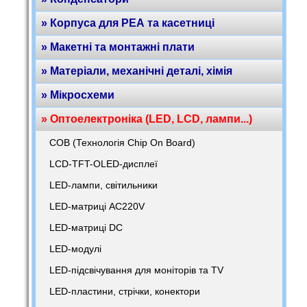
» Корпуса для РЕА та касетниці
» Макетні та монтажні плати
» Матеріали, механічні деталі, хімія
» Мікросхеми
» Оптоелектроніка (LED, LCD, лампи...)
COB (Технологія Chip On Board)
LCD-TFT-OLED-дисплеї
LED-лампи, світильники
LED-матриці AC220V
LED-матриці DC
LED-модулі
LED-підсвічування для моніторів та TV
LED-пластини, стрічки, конектори