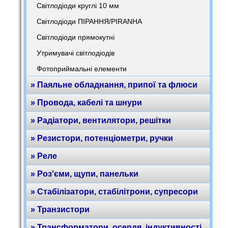
Світлодіоди круглі 10 мм
Світлодіоди ПІРАННЯ/PIRANHA
Світлодіоди прямокутні
Утримувачі світлодіодів
Фотоприймальні елементи
» Паяльне обладнання, припої та флюси
» Провода, кабелі та шнури
» Радіатори, вентилятори, решітки
» Резистори, потенціометри, ручки
» Реле
» Роз'єми, щупи, панельки
» Стабілізатори, стабілітрони, супресори
» Транзистори
» Трансформатори, осердя, індуктивності