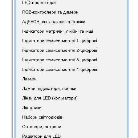
LED-прожектори
RGB-контролери та димери
АДРЕСНІ світлодіоди та стрічки
Індикатори матричні, лінійні та інші
Індикатори семисегментні 1-цифрові
Індикатори семисегментні 2-цифрові
Індикатори семисегментні 3-цифрові
Індикатори семисегментні 4-цифрові
Лазери
Лампи, індикатори, неонки
Лінзи для LED (коліматори)
Ліхтарики
Набори світлодіодів
Оптопари, оптрони
Радіатори для LED