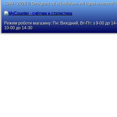
1999 - 2026 © Designed by «Radiolux». All rights reserved! 
Режим роботи магазину: Пн: Вихідний, Вт-Пт: з 9-00 до 14-
10-00 до 14-30