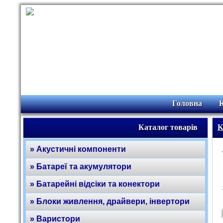
Головна
Каталог товарів
К
» Акустичні компоненти
» Батареї та акумулятори
» Батарейні відсіки та конектори
» Блоки живлення, драйвери, інвертори
» Варистори