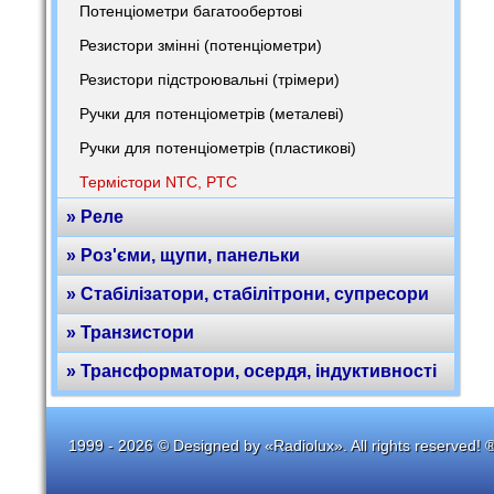
Потенціометри багатообертові
Резистори змінні (потенціометри)
Резистори підстроювальні (трімери)
Ручки для потенціометрів (металеві)
Ручки для потенціометрів (пластикові)
Термістори NTC, PTC
» Реле
» Роз'єми, щупи, панельки
» Стабілізатори, стабілітрони, супресори
» Транзистори
» Трансформатори, осердя, індуктивності
1999 - 2026 © Designed by «Radiolux». All rights reserved! 