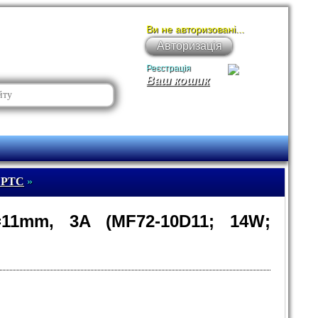
Ви не авторизовані...
Авторизація
Реєстрація
Ваш кошик
 PTC
»
11mm, 3A (MF72-10D11; 14W;