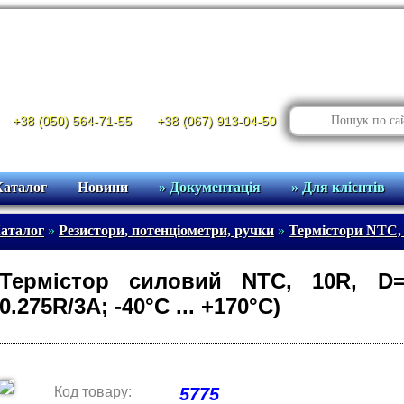
+38 (050) 564-71-55
+38 (067) 913-04-50
Каталог
Новини
» Документація
» Для клієнтів
аталог
»
Резистори, потенціометри, ручки
»
Термістори NTC,
Термістор силовий NTC, 10R, D=
0.275R/3A; -40°C ... +170°C)
Код товару:
5775