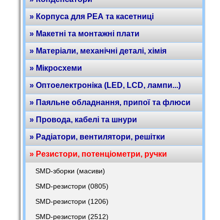
» Корпуса для РЕА та касетниці
» Макетні та монтажні плати
» Матеріали, механічні деталі, хімія
» Мікросхеми
» Оптоелектроніка (LED, LCD, лампи...)
» Паяльне обладнання, припої та флюси
» Провода, кабелі та шнури
» Радіатори, вентилятори, решітки
» Резистори, потенціометри, ручки
SMD-зборки (масиви)
SMD-резистори (0805)
SMD-резистори (1206)
SMD-резистори (2512)