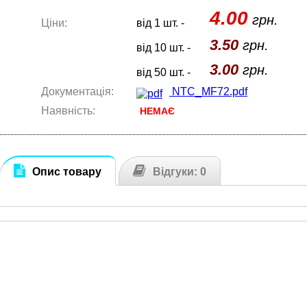
4.00
грн.
Ціни:
від 1 шт. -
3.50
грн.
від 10 шт. -
3.00
грн.
від 50 шт. -
Документація:
NTC_MF72.pdf
Наявність:
НЕМАЄ
Опис товару
Відгуки: 0