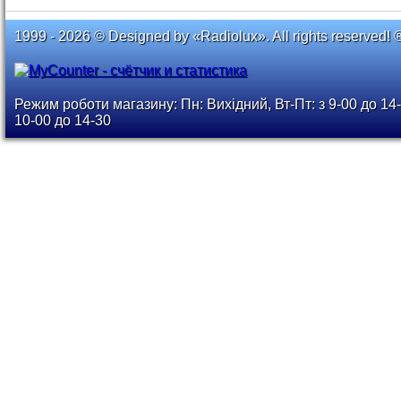
1999 - 2026 © Designed by «Radiolux». All rights reserved! 
Режим роботи магазину: Пн: Вихідний, Вт-Пт: з 9-00 до 14-
10-00 до 14-30