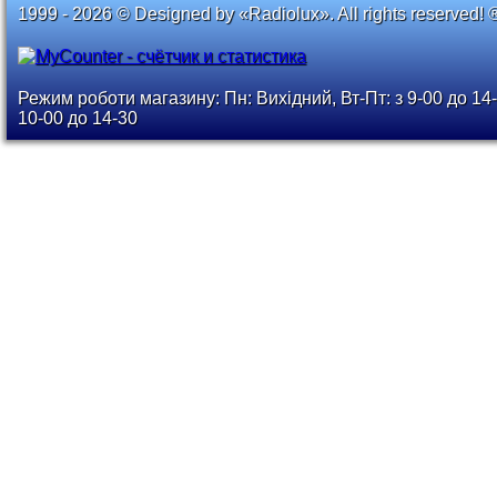
1999 - 2026 © Designed by «Radiolux». All rights reserved! 
Режим роботи магазину: Пн: Вихідний, Вт-Пт: з 9-00 до 14-
10-00 до 14-30