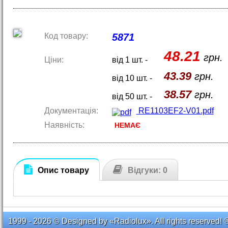
Код товару:
5871
48.21
грн.
Ціни:
від 1 шт. -
43.39
грн.
від 10 шт. -
38.57
грн.
від 50 шт. -
Документація:
RE1103EF2-V01.pdf
Наявність:
НЕМАЄ
Опис товару
Відгуки: 0
1999 - 2026 © Designed by «Radiolux». All rights reserved! 