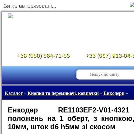
Ви не авторизовані...
+38 (050) 564-71-55
+38 (067) 913-04-
Каталог
»
Кнопки та перемикачі, ковпачки
»
Енкодери
»
Енкодер RE1103EF2-V01-43
положень на 1 оберт, з кнопкою,
10мм, шток d6 h5мм зі скосом