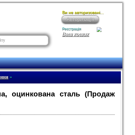
Ви не авторизовані...
Авторизація
Реєстрація
Ваш кошик
ення
»
на, оцинкована сталь (Продаж