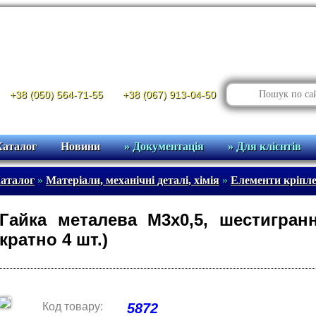
+38 (050) 564-71-55
+38 (067) 913-04-50
Каталог
Новини
» Документація
» Для клієнтів
аталог
»
Матеріали, механічні деталі, хімія
»
Елементи кріпл
Гайка металева М3х0,5, шестигран
кратно 4 шт.)
Код товару:
5872