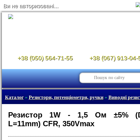
Ви не авторизовані...
+38 (050) 564-71-55
+38 (067) 913-04-
Каталог
»
Резистори, потенціометри, ручки
»
Виводні рези
Резистор 1W - 1,5 Ом ±5% (
L=11mm) CFR, 350Vmax