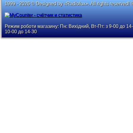
1999 - 2026 © Designed by «Radiolux». All rights reserved! 
Режим роботи магазину: Пн: Вихідний, Вт-Пт: з 9-00 до 14-
10-00 до 14-30