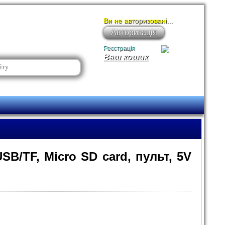
Ви не авторизовані...
Авторизація
Реєстрація
Ваш кошик
B/TF, Micro SD card, пульт, 5V