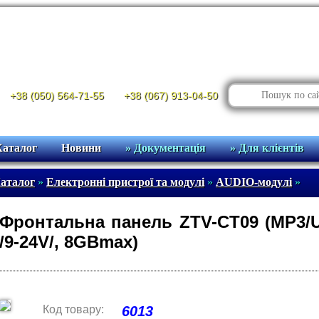
+38 (050) 564-71-55
+38 (067) 913-04-50
Каталог
Новини
» Документація
» Для клієнтів
аталог
»
Електронні пристрої та модулі
»
AUDIO-модулі
»
Фронтальна панель ZTV-CT09 (MP3/US
/9-24V/, 8GBmax)
Код товару:
6013