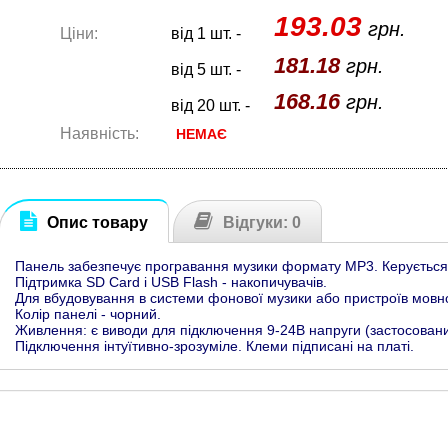
193.03
грн.
Ціни:
від 1 шт. -
181.18
грн.
від 5 шт. -
168.16
грн.
від 20 шт. -
Наявність:
НЕМАЄ
Опис товару
Відгуки: 0
Панель забезпечує програвання музики формату МР3. Керується к
Підтримка SD Card і USB Flash - накопичувачів.
Для вбудовування в системи фонової музики або пристроїв мовної 
Колір панелі - чорний.
Живлення: є виводи для підключення 9-24В напруги (застосований
Підключення інтуїтивно-зрозуміле. Клеми підписані на платі.