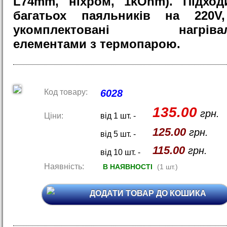
L74mm, ніхром, 1kOhm). Підход
багатьох паяльників на 220V,
укомплектовані нагрівал
елементами з термопарою.
Код товару:
6028
135.00
грн.
Ціни:
від 1 шт. -
125.00
грн.
від 5 шт. -
115.00
грн.
від 10 шт. -
Наявність:
В НАЯВНОСТІ
(1 шт.)
ДОДАТИ ТОВАР ДО КОШИКА