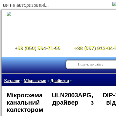
Ви не авторизовані...
+38 (050) 564-71-55
+38 (067) 913-04-
Каталог
»
Мікросхеми
»
Драйвери
»
Мікросхема ULN2003APG, DIP-
канальний драйвер з відк
колектором