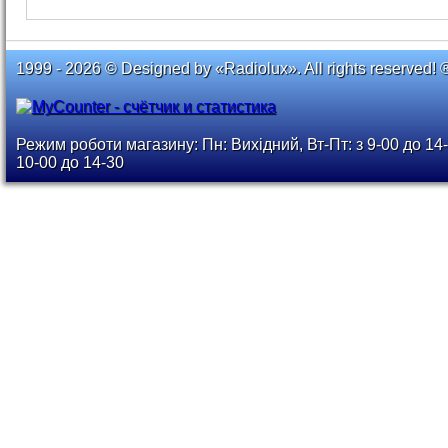
1999 - 2026 © Designed by «Radiolux». All rights reserved! 
Режим роботи магазину: Пн: Вихідний, Вт-Пт: з 9-00 до 14-
10-00 до 14-30