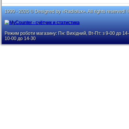
1999 - 2026 © Designed by «Radiolux». All rights reserved! 
Режим роботи магазину: Пн: Вихідний, Вт-Пт: з 9-00 до 14-
10-00 до 14-30