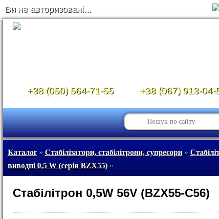
Ви не авторизовані...
+38 (050) 564-71-55
+38 (067) 913-04-
Каталог
»
Стабілізатори, стабілітрони, супресори
»
Стабілі
виводні 0,5 W (серія BZX55)
»
Стабілітрон 0,5W 56V (BZX55-C56)