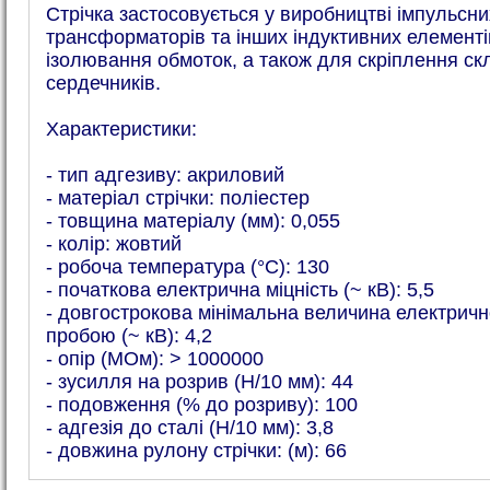
Стрічка застосовується у виробництві імпульсни
трансформаторів та інших індуктивних елементі
ізолювання обмоток, а також для скріплення с
сердечників.
Характеристики:
- тип адгезиву: акриловий
- матеріал стрічки: поліестер
- товщина матеріалу (мм): 0,055
- колір: жовтий
- робоча температура (°С): 130
- початкова електрична міцність (~ кВ): 5,5
- довгострокова мінімальна величина електричн
пробою (~ кВ): 4,2
- опір (МОм): > 1000000
- зусилля на розрив (Н/10 мм): 44
- подовження (% до розриву): 100
- адгезія до сталі (Н/10 мм): 3,8
- довжина рулону стрічки: (м): 66