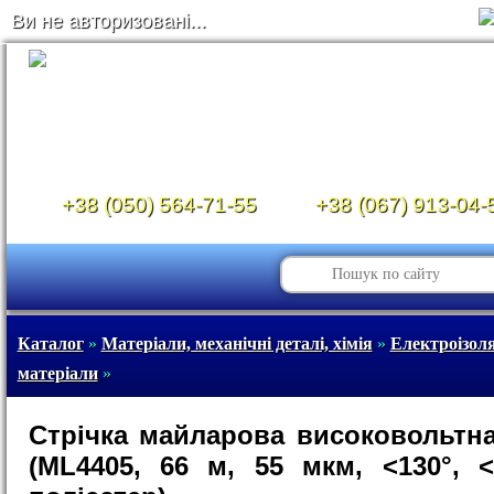
Ви не авторизовані...
+38 (050) 564-71-55
+38 (067) 913-04-
Каталог
»
Матеріали, механічні деталі, хімія
»
Електроізоля
матеріали
»
Стрічка майларова високовольтн
(ML4405, 66 м, 55 мкм, <130°, <