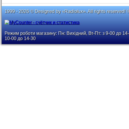
1999 - 2026 © Designed by «Radiolux». All rights reserved! 
Режим роботи магазину: Пн: Вихідний, Вт-Пт: з 9-00 до 14-
10-00 до 14-30