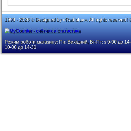
1999 - 2026 © Designed by «Radiolux». All rights reserved! 
Режим роботи магазину: Пн: Вихідний, Вт-Пт: з 9-00 до 14-
10-00 до 14-30