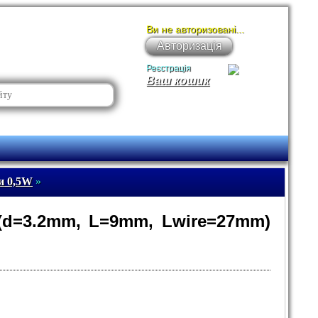
Ви не авторизовані...
Авторизація
Реєстрація
Ваш кошик
и 0,5W
»
 (d=3.2mm, L=9mm, Lwire=27mm)