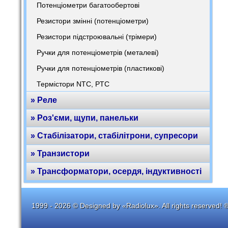
Потенціометри багатообертові
Резистори змінні (потенціометри)
Резистори підстроювальні (трімери)
Ручки для потенціометрів (металеві)
Ручки для потенціометрів (пластикові)
Термістори NTC, PTC
» Реле
» Роз'єми, щупи, панельки
» Стабілізатори, стабілітрони, супресори
» Транзистори
» Трансформатори, осердя, індуктивності
1999 - 2026 © Designed by «Radiolux». All rights reserved! 