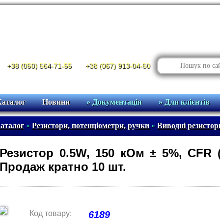
+38 (050) 564-71-55
+38 (067) 913-04-50
Каталог
Новини
» Документація
» Для клієнтів
аталог
»
Резистори, потенціометри, ручки
»
Виводні резистор
Резистор 0.5W, 150 кОм ± 5%, CFR
Продаж кратно 10 шт.
Код товару:
6189