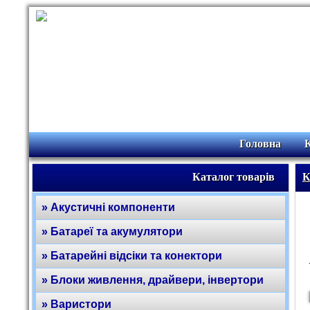
Головна
Каталог товарів
К
» Акустичні компоненти
» Батареї та акумулятори
» Батарейні відсіки та конектори
» Блоки живлення, драйвери, інвертори
» Варистори