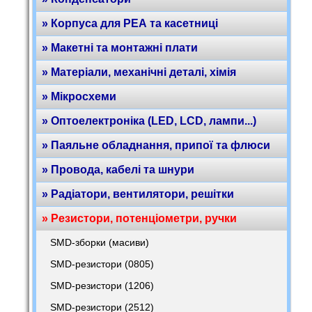
» Корпуса для РЕА та касетниці
» Макетні та монтажні плати
» Матеріали, механічні деталі, хімія
» Мікросхеми
» Оптоелектроніка (LED, LCD, лампи...)
» Паяльне обладнання, припої та флюси
» Провода, кабелі та шнури
» Радіатори, вентилятори, решітки
» Резистори, потенціометри, ручки
SMD-зборки (масиви)
SMD-резистори (0805)
SMD-резистори (1206)
SMD-резистори (2512)