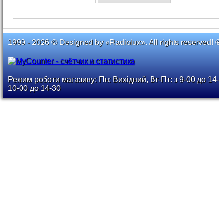
1999 - 2026 © Designed by «Radiolux». All rights reserved! 
Режим роботи магазину: Пн: Вихідний, Вт-Пт: з 9-00 до 14-
10-00 до 14-30