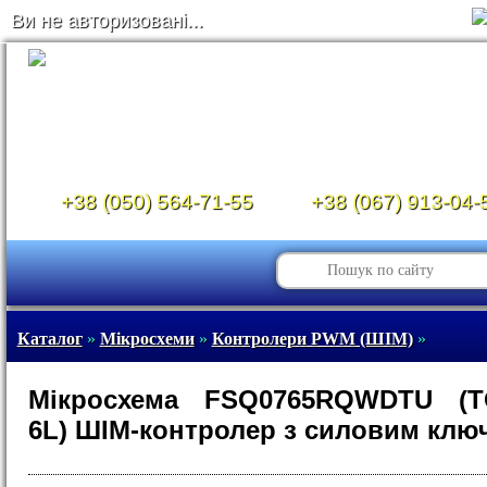
Ви не авторизовані...
+38 (050) 564-71-55
+38 (067) 913-04-
Каталог
»
Мікросхеми
»
Контролери PWM (ШІМ)
»
Мікросхема FSQ0765RQWDTU (TO
6L) ШІМ-контролер з силовим клю