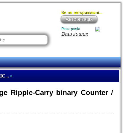
Ви не авторизовані...
Авторизація
Реєстрація
Ваш кошик
C...
»
e Ripple-Carry binary Counter /