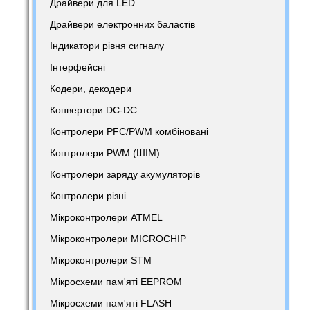
Драйвери для LED
Драйвери електронних баластів
Індикатори рівня сигналу
Інтерфейсні
Кодери, декодери
Конвертори DC-DC
Контролери PFC/PWM комбіновані
Контролери PWM (ШІМ)
Контролери заряду акумуляторів
Контролери різні
Мікроконтролери ATMEL
Мікроконтролери MICROCHIP
Мікроконтролери STM
Мікросхеми пам'яті EEPROM
Мікросхеми пам'яті FLASH