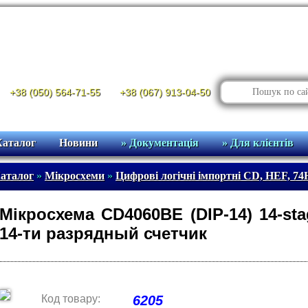
+38 (050) 564-71-55
+38 (067) 913-04-50
Каталог
Новини
» Документація
» Для клієнтів
аталог
»
Мікросхеми
»
Цифрові логічні імпортні CD, HEF, 74H
Мікросхема CD4060BE (DIP-14) 14-stag
14-ти разрядный счетчик
Код товару:
6205