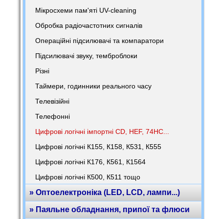
Мікросхеми пам'яті UV-cleaning
Обробка радіочастотних сигналів
Операційні підсилювачі та компаратори
Підсилювачі звуку, темброблоки
Різні
Таймери, годинники реального часу
Телевізійні
Телефонні
Цифрові логічні імпортні CD, HEF, 74HC...
Цифрові логічні К155, К158, К531, К555
Цифрові логічні К176, К561, К1564
Цифрові логічні К500, К511 тощо
» Оптоелектроніка (LED, LCD, лампи...)
» Паяльне обладнання, припої та флюси