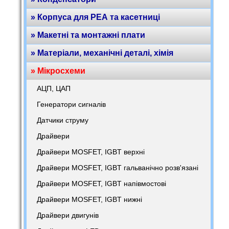
» Корпуса для РЕА та касетниці
» Макетні та монтажні плати
» Матеріали, механічні деталі, хімія
» Мікросхеми
АЦП, ЦАП
Генератори сигналів
Датчики струму
Драйвери
Драйвери MOSFET, IGBT верхні
Драйвери MOSFET, IGBT гальванічно розв'язані
Драйвери MOSFET, IGBT напівмостові
Драйвери MOSFET, IGBT нижні
Драйвери двигунів