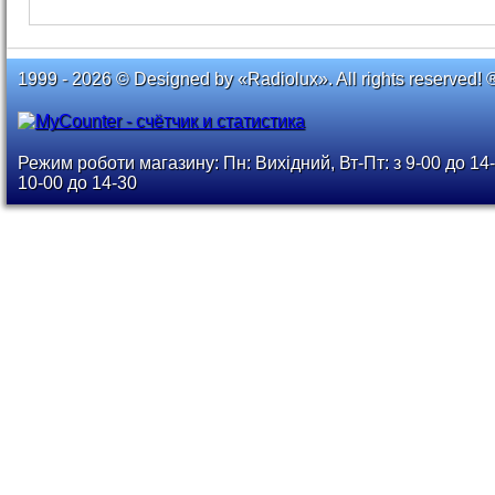
1999 - 2026 © Designed by «Radiolux». All rights reserved! 
Режим роботи магазину: Пн: Вихідний, Вт-Пт: з 9-00 до 14-
10-00 до 14-30