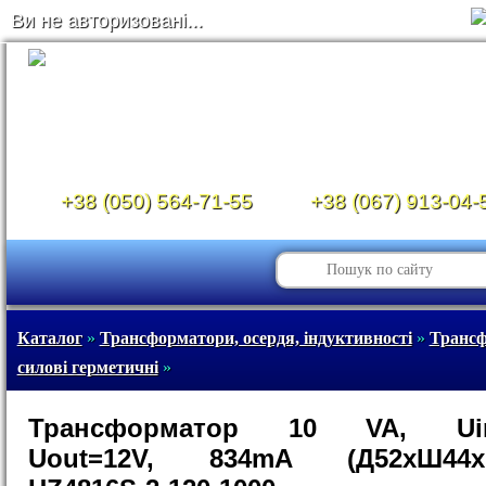
Ви не авторизовані...
+38 (050) 564-71-55
+38 (067) 913-04-
Каталог
»
Трансформатори, осердя, індуктивності
»
Транс
силові герметичні
»
Трансформатор 10 VA, Uin
Uout=12V, 834mA (Д52xШ44x