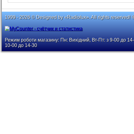
1999 - 2026 © Designed by «Radiolux». All rights reserved! 
Режим роботи магазину: Пн: Вихідний, Вт-Пт: з 9-00 до 14-
10-00 до 14-30