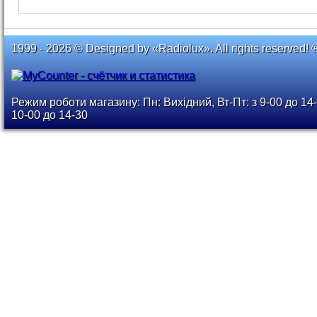
1999 - 2026 © Designed by «Radiolux». All rights reserved! 
Режим роботи магазину: Пн: Вихідний, Вт-Пт: з 9-00 до 14-
10-00 до 14-30