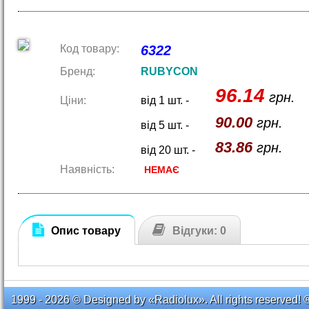
Код товару:
6322
Бренд:
RUBYCON
96.14
грн.
Ціни:
від 1 шт. -
90.00
грн.
від 5 шт. -
83.86
грн.
від 20 шт. -
Наявність:
НЕМАЄ
Опис товару
Відгуки: 0
1999 - 2026 © Designed by «Radiolux». All rights reserved! 