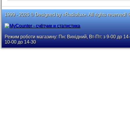
1999 - 2026 © Designed by «Radiolux». All rights reserved! 
Режим роботи магазину: Пн: Вихідний, Вт-Пт: з 9-00 до 14-
10-00 до 14-30