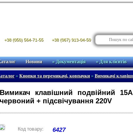
+38 (050) 564-71-55
+38 (067) 913-04-50
Каталог
Новини
» Документація
» Для клієнтів
аталог
»
Кнопки та перемикачі, ковпачки
»
Вимикачі клавіш
Вимикач клавішний подвійний 15A
червоний + підсвічування 220V
Код товару:
6427