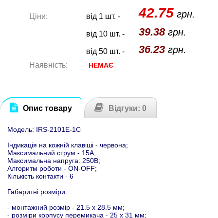
42.75
грн.
Ціни:
від 1 шт. -
39.38
грн.
від 10 шт. -
36.23
грн.
від 50 шт. -
Наявність:
НЕМАЄ
Опис товару
Відгуки: 0
Модель: IRS-2101E-1C
Індикація на кожній клавіші - червона;
Максимальний струм - 15А;
Максимальна напруга: 250В;
Алгоритм роботи - ON-OFF;
Кількість контакти - 6
Габаритні розміри:
- монтажний розмір - 21.5 х 28.5 мм;
- розміри корпусу перемикача - 25 х 31 мм;