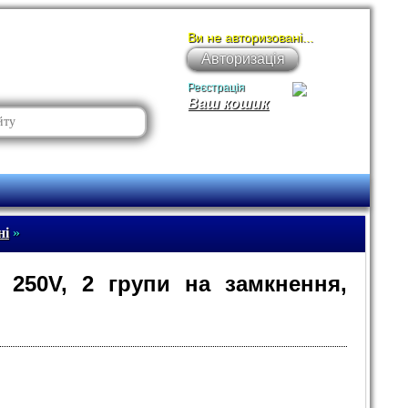
Ви не авторизовані...
Авторизація
Реєстрація
Ваш кошик
ні
»
 250V, 2 групи на замкнення,