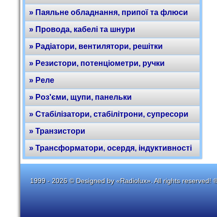
» Паяльне обладнання, припої та флюси
» Провода, кабелі та шнури
» Радіатори, вентилятори, решітки
» Резистори, потенціометри, ручки
» Реле
» Роз'єми, щупи, панельки
» Стабілізатори, стабілітрони, супресори
» Транзистори
» Трансформатори, осердя, індуктивності
1999 - 2026 © Designed by «Radiolux». All rights reserved! 