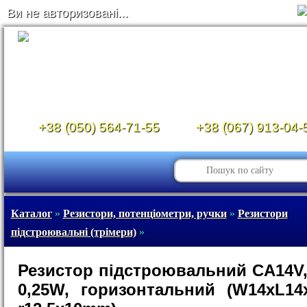
Ви не авторизовані...
+38 (050) 564-71-55
+38 (067) 913-04-
Каталог
»
Резистори, потенціометри, ручки
»
Резистори
підстроювальні (трімери)
»
Резистор підстроювальний CA14V,
0,25W, горизонтальний (W14xL1