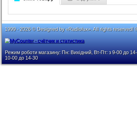
1999 - 2026 © Designed by «Radiolux». All rights reserved! 
Режим роботи магазину: Пн: Вихідний, Вт-Пт: з 9-00 до 14-
10-00 до 14-30