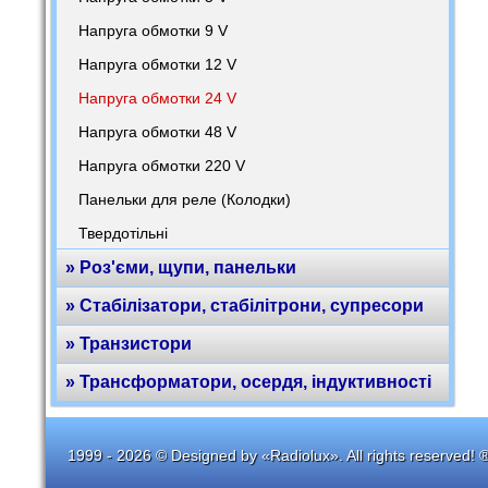
Напруга обмотки 9 V
Напруга обмотки 12 V
Напруга обмотки 24 V
Напруга обмотки 48 V
Напруга обмотки 220 V
Панельки для реле (Колодки)
Твердотільні
» Роз'єми, щупи, панельки
» Стабілізатори, стабілітрони, супресори
» Транзистори
» Трансформатори, осердя, індуктивності
1999 - 2026 © Designed by «Radiolux». All rights reserved! 