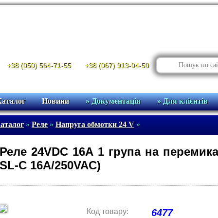
+38 (050) 564-71-55
+38 (067) 913-04-50
Каталог
Новини
» Документація
» Для клієнтів
аталог
»
Реле
»
Напруга обмотки 24 V
»
Реле 24VDC 16A 1 група на перемик
SL-C 16A/250VAC)
Код товару:
6477