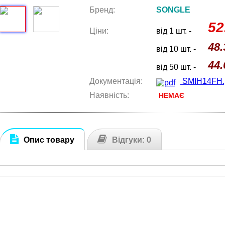
Бренд:
SONGLE
52
Ціни:
від 1 шт. -
48.
від 10 шт. -
44.
від 50 шт. -
Документація:
SMIH14FH.
Наявність:
НЕМАЄ
Опис товару
Відгуки: 0