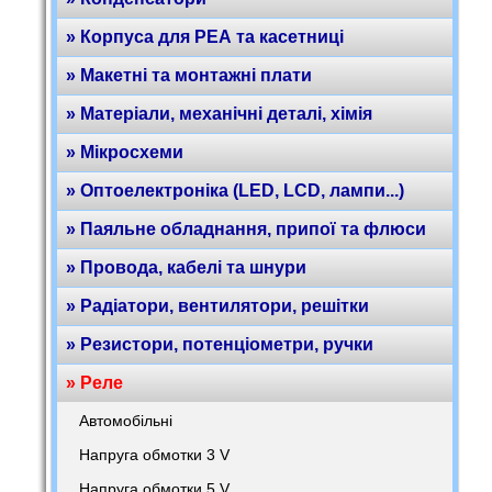
» Корпуса для РЕА та касетниці
» Макетні та монтажні плати
» Матеріали, механічні деталі, хімія
» Мікросхеми
» Оптоелектроніка (LED, LCD, лампи...)
» Паяльне обладнання, припої та флюси
» Провода, кабелі та шнури
» Радіатори, вентилятори, решітки
» Резистори, потенціометри, ручки
» Реле
Автомобільні
Напруга обмотки 3 V
Напруга обмотки 5 V