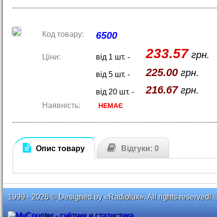
Код товару:
6500
233.57
грн.
Ціни:
від 1 шт. -
225.00
грн.
від 5 шт. -
216.67
грн.
від 20 шт. -
Наявність:
НЕМАЄ
Опис товару
Відгуки: 0
1999 - 2026 © Designed by «Radiolux». All rights reserved! 