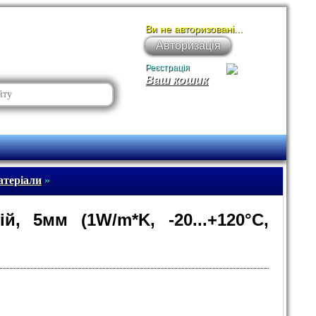
Ви не авторизовані...
Авторизація
Реєстрація
Ваш кошик
атеріали
»
й, 5мм (1W/m*K, -20...+120°C,