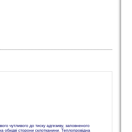
вого чутливого до тиску адгезиву, заповненого
на обидві сторони склотканини. Теплопровідна