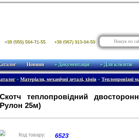
+38 (050) 564-71-55
+38 (067) 913-04-50
Каталог
Новини
» Документація
» Для клієнтів
аталог
»
Матеріали, механічні деталі, хімія
»
Теплопровідні м
Скотч теплопровідний двосторонні
Рулон 25м)
Код товару:
6523