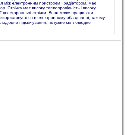
л між електронним пристроєм і радіатором, має
ор. Стрічка має високу теплопровідність і високу
дної двосторонньої стрічки. Вона може працювати
 Використовується в електронному обладнанні, такому
лодіодне підсвічування, потужне світлодіодне