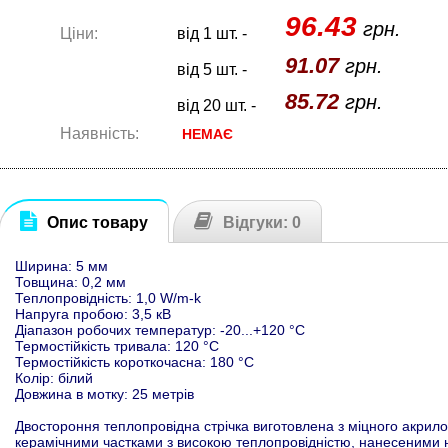
96.43
грн.
Ціни:
від 1 шт. -
91.07
грн.
від 5 шт. -
85.72
грн.
від 20 шт. -
Наявність:
НЕМАЄ
Опис товару
Відгуки: 0
Ширина: 5 мм
Товщина: 0,2 мм
Теплопровідність: 1,0 W/m-k
Напруга пробою: 3,5 кВ
Діапазон робочих температур: -20...+120 °C
Термостійкість тривала: 120 °C
Термостійкість короткочасна: 180 °C
Колір: білий
Довжина в мотку: 25 метрів
Двостороння теплопровідна стрічка виготовлена з міцного акрило
керамічними частками з високою теплопровідністю, нанесеними 