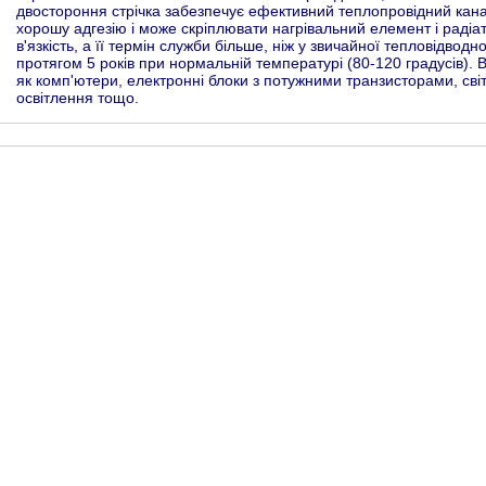
двостороння стрічка забезпечує ефективний теплопровідний кана
хорошу адгезію і може скріплювати нагрівальний елемент і радіат
в'язкість, а її термін служби більше, ніж у звичайної тепловідво
протягом 5 років при нормальній температурі (80-120 градусів).
як комп'ютери, електронні блоки з потужними транзисторами, світ
освітлення тощо.