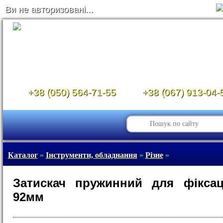
Ви не авторизовані...
+38 (050) 564-71-55
+38 (067) 913-04-
Каталог
»
Інструменти, обладнання
»
Різне
»
Затискач пружинний для фіксаці
92мм