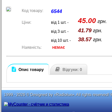
Код товару:
6544
45.00
грн.
Ціни:
від 1 шт. -
41.79
грн.
від 3 шт. -
38.57
грн.
від 10 шт. -
Наявність:
НЕМАЄ
Опис товару
Відгуки: 0
1999 - 2026 © Designed by «Radiolux». All rights reserved! 