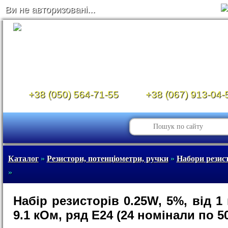
Ви не авторизовані...
+38 (050) 564-71-55
+38 (067) 913-04-
Каталог
»
Резистори, потенціометри, ручки
»
Набори резист
»
Набір резисторів 0.25W, 5%, від 1
9.1 кОм, ряд Е24 (24 номінали по 5