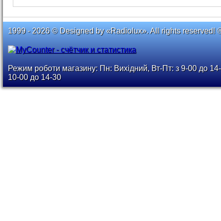
1999 - 2026 © Designed by «Radiolux». All rights reserved! 
Режим роботи магазину: Пн: Вихідний, Вт-Пт: з 9-00 до 14-
10-00 до 14-30