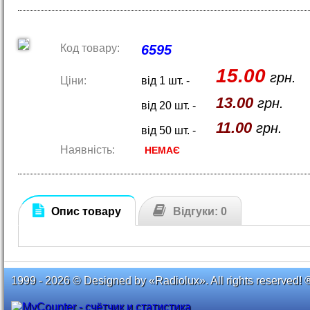
Код товару:
6595
15.00
грн.
Ціни:
від 1 шт. -
13.00
грн.
від 20 шт. -
11.00
грн.
від 50 шт. -
Наявність:
НЕМАЄ
Опис товару
Відгуки: 0
1999 - 2026 © Designed by «Radiolux». All rights reserved! 