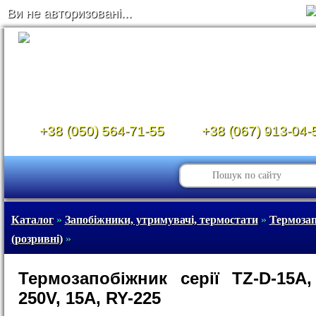
Ви не авторизовані...
+38 (050) 564-71-55
+38 (067) 913-04-
Каталог
»
Запобіжники, утримувачі, термостати
»
Термоза
(розривні)
»
Термозапобіжник серії TZ-D-15A,
250V, 15A, RY-225